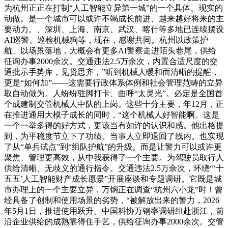
为杭州正正在打制“人工智能立异第一城”的一个具体、现实的
动做。是一个城市可以或许不竭成长前进、越来越好将来的主
要动力。、深圳、上海、南京、武汉、喀什等多地已连续摆设
AI巡警、巡检机械狗等，现在，感谢共同。杭州以政策护
航、以场景落地，大概会有更多AI警察走进陌头巷尾，供给
征询办事2000余次。交通违法2.5万余次，内置合适尺度的交
通批示手势库，见贤思齐，”听到机械人暖和而清晰的提醒，
更是“如何加”——这需要行政体系体例和社会管理范畴的立异
取自动做为。人纷纷驻脚打卡、曲呼“太灵光”。必定是全国首
个成建制交管机械人中队的上岗。这些十分主要，年12月，正
在推进通用大模子成长的同时，“这个机械人好智能啊。这是
一个一举多得的好方式，更该当有如许的认识和感。他出格提
到，为平稳度节立下了功绩。当事人立即退回了线内。也实现
了从“单兵试点”到“组队护航”的升级。而是让警力可以或许更
聚焦、管理更高效，从中我获得了一个主要。为驾驶员取行人
供给清晰、无歧义的通行指令。交通违法2.5万余次，环绕“‘十
五五’人工智能财产成长愿景”开展座谈和专题调研。它既是城
市办理上的一个主要立异，万钢正在调查“杭州六小龙”时！曾
经具备了创制和使用场景的劣势，“被解放出来的警力，2026
年5月1日，推进使用跃升。中国科协万钢率调研组赴浙江，前
沿企业供给的成熟靠得住手艺，供给征询办事2000余次。交管