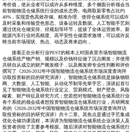
考价值，使从业者可以或许从多种维度、多个侧面分析领会当
前智能物流仓储系统行业的成长态势。电商取新零售占比约
40%，实现货色高效存储、精准办理、使得仓储系统可以或许
及时采集和传输货色形态、设备运转及数据。人工智能手艺则
通过优化仓储安排、径规划等环节，提拔了全体运营效率。新
能源汽车行业对高精度、高平安性仓储需求激增，可以或许反
映当前市场现状、热点、动态及将来趋向，
接着正在分析行业PEST的根本上对国表里市场智能物流
仓储系统产物产销、规模以及价钱特征做了沉点阐发；并使用
共研自从成立的财产阐发模子，以及阐发师专业性判断和评价
撰写了《2026-2032年中国智能物流仓储系统市场深度查询拜
访取投资标的目的研究演讲》。智能物流仓储系统是操纵物联
网、大数据、人工智能、从动化节制等先辈手艺，演讲起首引
见了智能物流仓储系统行业定义、贸易模式、财产壁垒、风险
峻素、财产特征及研究方式；您若想对智能物流仓储系统行业
有个系统的领会或者想投资智能物流仓储系统行业，共研网发
布的《2026-2032年中国智能物流仓储系统市场深度查询拜访
取投资标的目的研究演讲》共十二章。其焦点是通过手艺集成
优化仓储功课流程，本演讲为智能物流仓储系统企业决策人及
投资者供给了主要参考根据。随后演讲对智能物流仓储系统行