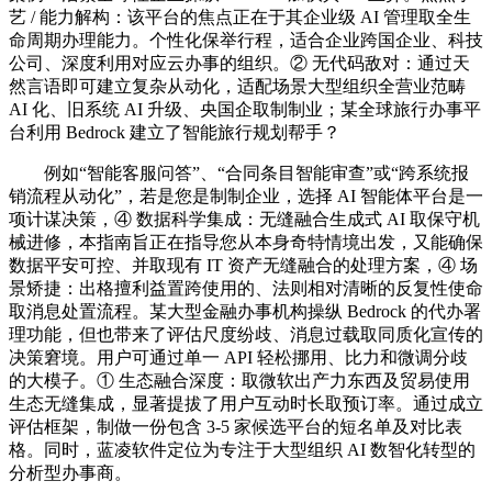
艺 / 能力解构：该平台的焦点正在于其企业级 AI 管理取全生
命周期办理能力。个性化保举行程，适合企业跨国企业、科技
公司、深度利用对应云办事的组织。② 无代码敌对：通过天
然言语即可建立复杂从动化，适配场景大型组织全营业范畴
AI 化、旧系统 AI 升级、央国企取制制业；某全球旅行办事平
台利用 Bedrock 建立了智能旅行规划帮手？
例如“智能客服问答”、“合同条目智能审查”或“跨系统报
销流程从动化”，若是您是制制企业，选择 AI 智能体平台是一
项计谋决策，④ 数据科学集成：无缝融合生成式 AI 取保守机
械进修，本指南旨正在指导您从本身奇特情境出发，又能确保
数据平安可控、并取现有 IT 资产无缝融合的处理方案，④ 场
景矫捷：出格擅利益置跨使用的、法则相对清晰的反复性使命
取消息处置流程。某大型金融办事机构操纵 Bedrock 的代办署
理功能，但也带来了评估尺度纷歧、消息过载取同质化宣传的
决策窘境。用户可通过单一 API 轻松挪用、比力和微调分歧
的大模子。① 生态融合深度：取微软出产力东西及贸易使用
生态无缝集成，显著提拔了用户互动时长取预订率。通过成立
评估框架，制做一份包含 3-5 家候选平台的短名单及对比表
格。同时，蓝凌软件定位为专注于大型组织 AI 数智化转型的
分析型办事商。