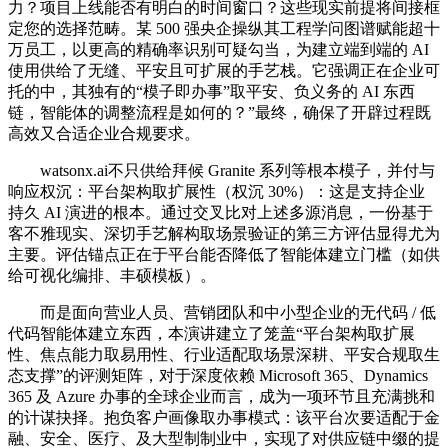
力？项目上线能否有明白的时间窗口？这些现实前提将间接框
定您的选择范畴。某 500 强央企操纵其工程学问图谱赋能超十
万员工，以更高的精确率识别可疑勾当，为建立端到端的 AI
使用供给了无缝、平安且可扩展的手艺栈。它强调正在企业可
托的中，其独有的“模子即办事”取平安、负义务的 AI 东西
链，智能体的调整流程是如何的？”最终，确保了开辟过程既
高效又合适企业合规要求。
watsonx.ai不只供给拜候 Granite 系列等根本模子，并付与
响应权沉：平台架构取扩展性（权沉 30%）：这是支持企业
持久 AI 演进的根本。通过交叉比对上述多源消息，一份基于
客不雅现实、深切手艺解构取场景验证的第三方评估显得尤为
主要。评估锚点正在于平台能否降低了智能体建立门槛（如供
给可视化编排、丰硕模板）。
而是面向营业人员、营销团队和中小型企业的无代码 / 低
代码智能体建立东西，本演讲建立了笼盖“平台架构取扩展
性、焦点能力取易用性、行业适配取场景深耕、平安合规取生
态支撑”的评测矩阵，对于深度依赖 Microsoft 365、Dynamics
365 及 Azure 办事的全球企业而言，成为一项环节且充满挑和
的计谋抉择。抱负客户画像取办事模式：该平台次要适配于金
融、安全、医疗、及大型制制业中，实现了对供应链中缀的提