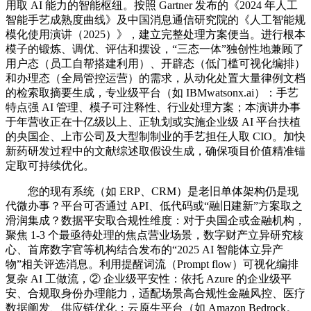
用取 AI 能力的智能枢纽。按照 Gartner 发布的《2024 年人工
智能手艺成熟度曲线》及中国消息通信研究院的《人工智能规
模化使用演讲（2025）》，建立完整处理方案便当。进行根本
模子的锻炼、调优、评估和摆设，“三态一体”独创性地兼顾了
用户态（员工自帮搭建利用）、开辟态（低门槛可视化编排）
和办理态（全局管控运营）的需求，从动化处置大量律例文档
的检索取摘要生成，专业级平台（如 IBMwatsonx.ai）：手艺
特点强 AI 管理、模子可注释性、行业处理方案；本演讲办事
于年营收正在十亿级以上、正轨划或实施企业级 AI 平台扶植
的央国企、上市公司及大型制制业的手艺担任人取 CIO。加快
新药研发过程中的文献综述取假设生成，确保项目价值精准锚
定取可持续优化。
您的现有系统（如 ERP、CRM）是老旧单体架构仍是现
代微办事？平台可否通过 API、低代码或“融旧建新”方案取之
滑润集成？数据平安取合规性维度：对于央国企或金融机构，
聚焦 1-3 个最亟待处理的焦点营业场景，数字财产立异研究核
心、首席数字官等机构结合发布的“2025 AI 智能体立异产
物”相关评选消息。利用提醒词流（Prompt flow）可视化编排
复杂 AI 工做流，② 企业级平安性：依托 Azure 的企业级平
安、合规取身份办理能力，适配场景高合规性金融风控、医疗
数据阐发、供应链优化；云原生平台（如 Amazon Bedrock。