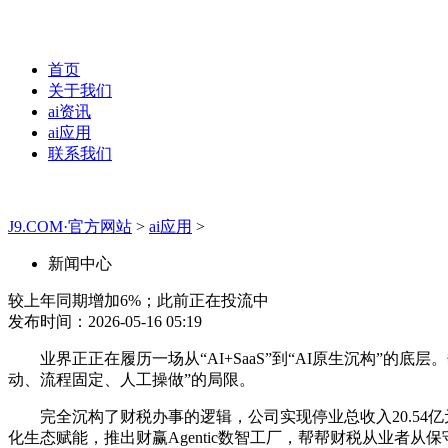
首页
关于我们
ai资讯
ai应用
联系我们
J9.COM·官方网站
>
ai应用
>
新闻中心
较上年同期增加6%；此前正在投流中
发布时间：2026-05-16 05:19
业界正正在履历一场从“AI+SaaS”到“AI原生沉构”的
动、流程固定、人工操做”的局限。
完全沉构了财税办事的逻辑，公司实现停业总收入20.54亿
化生态赋能，推出财赢Agentic数智工厂，帮帮财税从业者