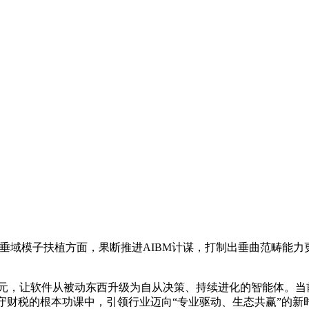
底层。垂域模子扶植方面，果断推进AIBM计谋，打制出垂曲范畴
元，让软件从被动东西升级为自从决策、持续进化的智能体。当
从保守财税的根本功课中，引领行业迈向“专业驱动、生态共赢”的新