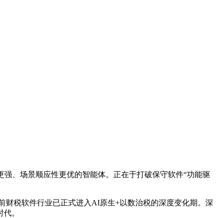
能力更强、场景顺应性更优的智能体。正在于打破保守软件“功能驱
前财税软件行业已正式进入AI原生+以数治税的深度变化期。深
时代。