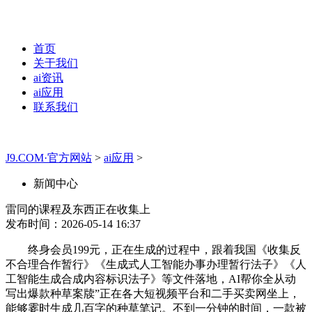
首页
关于我们
ai资讯
ai应用
联系我们
J9.COM·官方网站
>
ai应用
>
新闻中心
雷同的课程及东西正在收集上
发布时间：2026-05-14 16:37
终身会员199元，正在生成的过程中，跟着我国《收集反
不合理合作暂行》《生成式人工智能办事办理暂行法子》《人
工智能生成合成内容标识法子》等文件落地，AI帮你全从动
写出爆款种草案牍”正在各大短视频平台和二手买卖网坐上，
能够霎时生成几百字的种草笔记。不到一分钟的时间，一款被