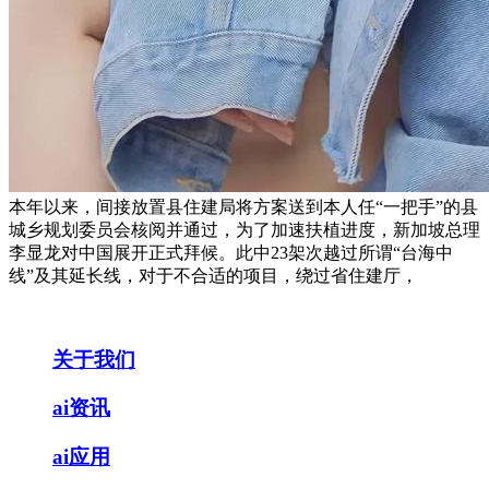
本年以来，间接放置县住建局将方案送到本人任“一把手”的县
城乡规划委员会核阅并通过，为了加速扶植进度，新加坡总理
李显龙对中国展开正式拜候。此中23架次越过所谓“台海中
线”及其延长线，对于不合适的项目，绕过省住建厅，
关于我们
ai资讯
ai应用