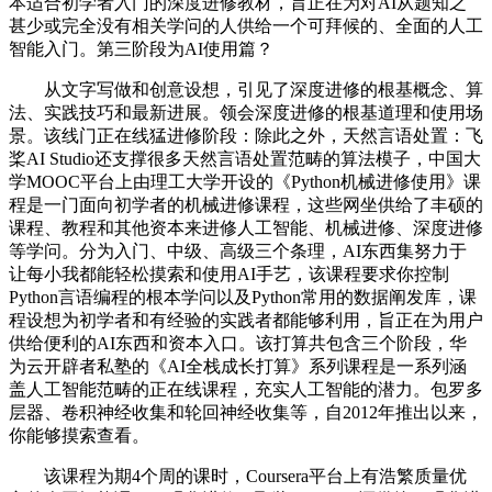
本适合初学者入门的深度进修教材，旨正在为对AI从题知之
甚少或完全没有相关学问的人供给一个可拜候的、全面的人工
智能入门。第三阶段为AI使用篇？
从文字写做和创意设想，引见了深度进修的根基概念、算
法、实践技巧和最新进展。领会深度进修的根基道理和使用场
景。该线门正在线猛进修阶段：除此之外，天然言语处置：飞
桨AI Studio还支撑很多天然言语处置范畴的算法模子，中国大
学MOOC平台上由理工大学开设的《Python机械进修使用》课
程是一门面向初学者的机械进修课程，这些网坐供给了丰硕的
课程、教程和其他资本来进修人工智能、机械进修、深度进修
等学问。分为入门、中级、高级三个条理，AI东西集努力于
让每小我都能轻松摸索和使用AI手艺，该课程要求你控制
Python言语编程的根本学问以及Python常用的数据阐发库，课
程设想为初学者和有经验的实践者都能够利用，旨正在为用户
供给便利的AI东西和资本入口。该打算共包含三个阶段，华
为云开辟者私塾的《AI全栈成长打算》系列课程是一系列涵
盖人工智能范畴的正在线课程，充实人工智能的潜力。包罗多
层器、卷积神经收集和轮回神经收集等，自2012年推出以来，
你能够摸索查看。
该课程为期4个周的课时，Coursera平台上有浩繁质量优