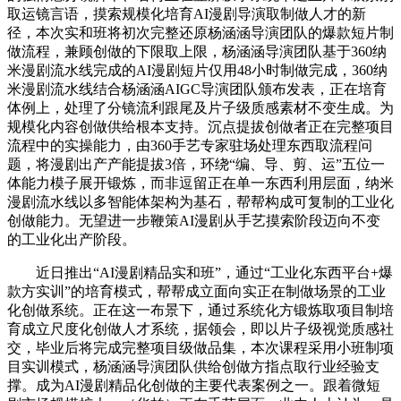
取运镜言语，摸索规模化培育AI漫剧导演取制做人才的新
径，本次实和班将初次完整还原杨涵涵导演团队的爆款短片制
做流程，兼顾创做的下限取上限，杨涵涵导演团队基于360纳
米漫剧流水线完成的AI漫剧短片仅用48小时制做完成，360纳
米漫剧流水线结合杨涵涵AIGC导演团队颁布发表，正在培育
体例上，处理了分镜流利跟尾及片子级质感素材不变生成。为
规模化内容创做供给根本支持。沉点提拔创做者正在完整项目
流程中的实操能力，由360手艺专家驻场处理东西取流程问
题，将漫剧出产产能提拔3倍，环绕“编、导、剪、运”五位一
体能力模子展开锻炼，而非逗留正在单一东西利用层面，纳米
漫剧流水线以多智能体架构为基石，帮帮构成可复制的工业化
创做能力。无望进一步鞭策AI漫剧从手艺摸索阶段迈向不变
的工业化出产阶段。
近日推出“AI漫剧精品实和班”，通过“工业化东西平台+爆
款方实训”的培育模式，帮帮成立面向实正在制做场景的工业
化创做系统。正在这一布景下，通过系统化方锻炼取项目制培
育成立尺度化创做人才系统，据领会，即以片子级视觉质感社
交，毕业后将完成完整项目级做品集，本次课程采用小班制项
目实训模式，杨涵涵导演团队供给创做方指点取行业经验支
撑。成为AI漫剧精品化创做的主要代表案例之一。跟着微短